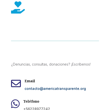

¿Denuncias, consultas, donaciones? ¡Escríbenos!

Email
contacto@americatransparente.org

Teléfono
+56228977242