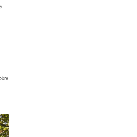
 y
obre