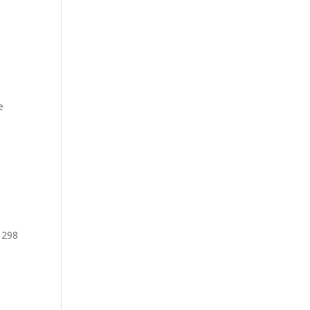
e
 298