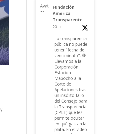
Avat
Fundación
ar
América
Transparente
20 Jul
La transparencia
pública no puede
tener "fecha de
vencimiento". 🛑
Llevamos a la
Corporación
Estación
Mapocho a la
Corte de
Apelaciones tras
un insólito fallo
del Consejo para
la Transparencia
 y
(CPLT) que les
e
permite ocultar
en qué gastan la
plata. En el video