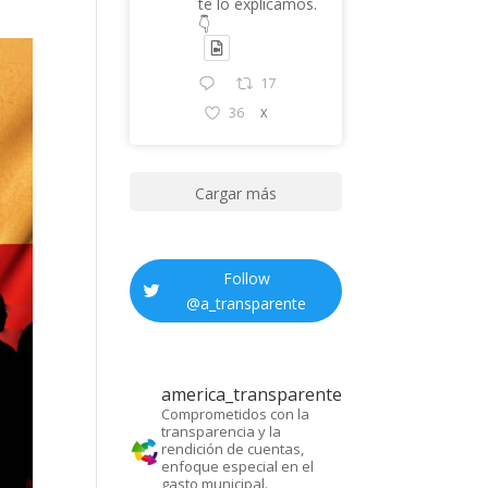
te lo explicamos.
👇
17
36
X
Cargar más
Follow
@
a_transparente
america_transparente
Comprometidos con la
transparencia y la
rendición de cuentas,
enfoque especial en el
gasto municipal.