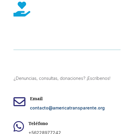

¿Denuncias, consultas, donaciones? ¡Escríbenos!

Email
contacto@americatransparente.org

Teléfono
+56228977242