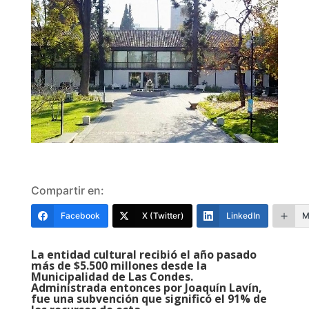
Compartir en:
Facebook
X (Twitter)
LinkedIn
M
La entidad cultural recibió el año pasado
más de $5.500 millones desde la
Municipalidad de Las Condes.
Administrada entonces por Joaquín Lavín,
fue una subvención que significó el 91% de