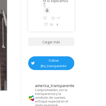
te lo explicamos.
👇
17
36
X
Cargar más
Follow
@
a_transparente
america_transparente
Comprometidos con la
transparencia y la
rendición de cuentas,
enfoque especial en el
gasto municipal.